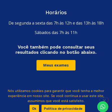
Horários
De segunda a sexta das 7h às 12h e das 13h às 18h
Sábados das 7h às 11h
Você também pode consultar seus
resultados clicando no botão abaixo.
Meus exames
Nós utilizamos cookies para garantir que você tenha a melhor
Leia nossa política de privacidade
experiência em nosso site. Se você continua a usar este site,
assumimos que você está satisfeito.
© Copyright 2024. Todo os direitos reservados Laboratório Santa
Ok
Política de privacidade
Rita