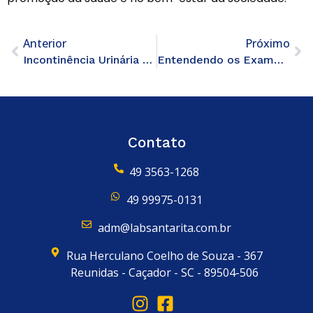
Anterior
Próximo
Incontinência Urinária atinge 40% das mulheres acima de 50
Entendendo os Exames de Sangue: O Que Seus Resultados Dizem Sobre Você
Contato
49 3563-1268
49 99975-0131
adm@labsantarita.com.br
Rua Herculano Coelho de Souza - 367
Reunidas - Caçador - SC - 89504-506