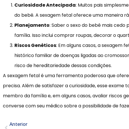
Curiosidade Antecipada
: Muitos pais simplesm
do bebê. A sexagem fetal oferece uma maneira rápi
Planejamento
: Saber o sexo do bebê mais cedo
família. Isso inclui comprar roupas, decorar o qu
Riscos Genéticos
: Em alguns casos, a sexagem f
histórico familiar de doenças ligadas ao cromosso
risco de hereditariedade dessas condições.
A sexagem fetal é uma ferramenta poderosa que oferec
precisa. Além de satisfazer a curiosidade, esse exam
membro da família e, em alguns casos, avaliar riscos ge
converse com seu médico sobre a possibilidade de faze
Anterior