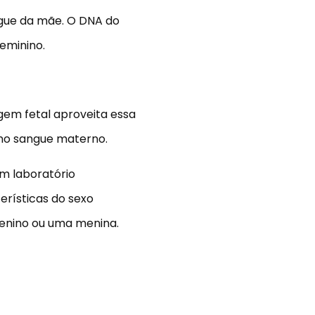
gue da mãe. O DNA do
eminino.
gem fetal aproveita essa
 no sangue materno.
m laboratório
erísticas do sexo
menino ou uma menina.