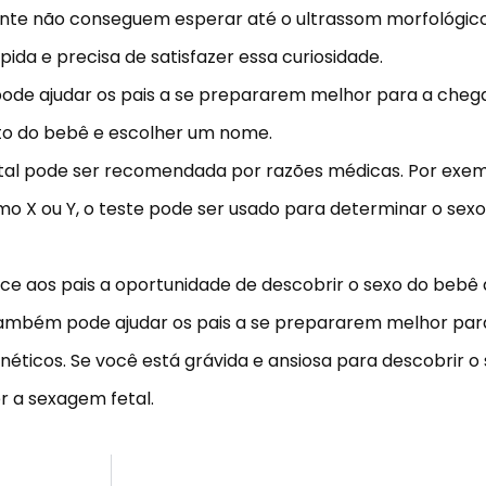
ente não conseguem esperar até o ultrassom morfológico
da e precisa de satisfazer essa curiosidade.
 pode ajudar os pais a se prepararem melhor para a ch
arto do bebê e escolher um nome.
etal pode ser recomendada por razões médicas. Por exem
mo X ou Y, o teste pode ser usado para determinar o sexo
e aos pais a oportunidade de descobrir o sexo do bebê
e também pode ajudar os pais a se prepararem melhor pa
néticos. Se você está grávida e ansiosa para descobrir o
r a sexagem fetal.