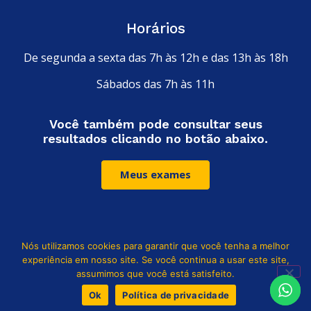
Horários
De segunda a sexta das 7h às 12h e das 13h às 18h
Sábados das 7h às 11h
Você também pode consultar seus
resultados clicando no botão abaixo.
Meus exames
Nós utilizamos cookies para garantir que você tenha a melhor
Leia nossa política de privacidade
experiência em nosso site. Se você continua a usar este site,
assumimos que você está satisfeito.
© Copyright 2024. Todo os direitos reservados Laboratório Santa
Ok
Política de privacidade
Rita