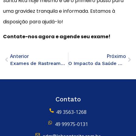
Santa Rita hoje mesmo e dê o primeiro passo para
uma gravidez tranquila e informada. Estamos à
disposição para ajudá-lo!
Contate-nos agora e agende seu exame!
Anterior
Próximo
Exames de Rastreamento para Doença Crônica: A Importância de Detectar Precoce
O Impacto da Saúde Mental nos Resultados dos Exames
Contato
49 3563-1268
49 99975-0131