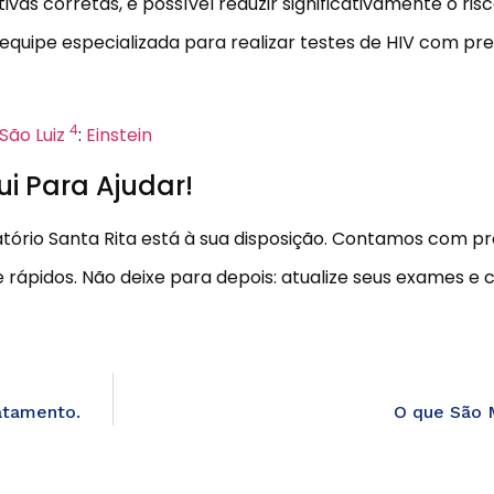
s corretas, é possível reduzir significativamente o risc
uipe especializada para realizar testes de HIV com prec
4
São Luiz
:
Einstein
i Para Ajudar!
ório Santa Rita está à sua disposição. Contamos com prof
 rápidos. Não deixe para depois: atualize seus exames e c
ratamento.
O que São 