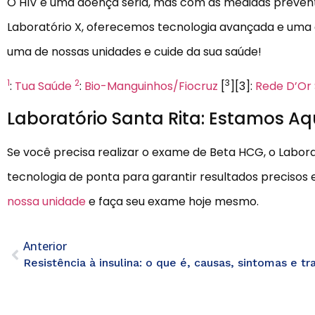
O HIV é uma doença séria, mas com as medidas preventiva
Laboratório X, oferecemos tecnologia avançada e uma eq
uma de nossas unidades e cuide da sua saúde!
1
2
3
:
Tua Saúde
:
Bio-Manguinhos/Fiocruz
[
][3]:
Rede D’Or 
Laboratório Santa Rita: Estamos Aqu
Se você precisa realizar o exame de Beta HCG, o Laborat
tecnologia de ponta para garantir resultados precisos e
nossa unidade
e faça seu exame hoje mesmo.
Anterior
Resistência à insulina: o que é, causas, sintomas e t