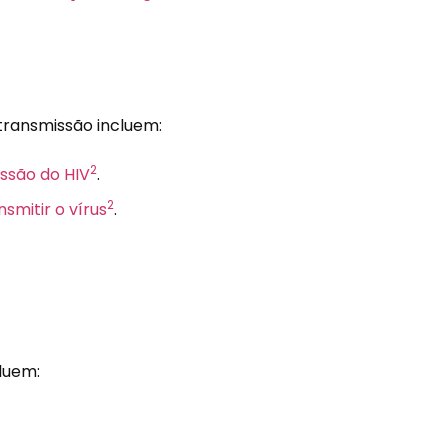
 transmissão incluem:
2
issão do HIV
.
2
smitir o vírus
.
cluem: