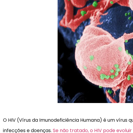
O HIV (Vírus da Imunodeficiência Humana) é um vírus q
infecções e doenças.
Se não tratado, o HIV pode evolui