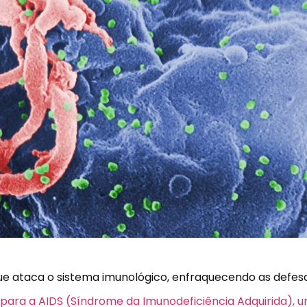
ue ataca o sistema imunológico, enfraquecendo as defes
r para a AIDS (Síndrome da Imunodeficiência Adquirida),