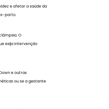
idez e afetar a saúde da
ós-parto.
clâmpsia. O
ue exija intervenção
 Down e outras
éticas ou se a gestante