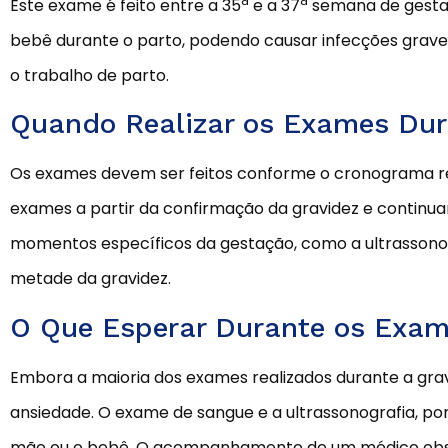
Este exame é feito entre a 35ª e a 37ª semana de gest
bebê durante o parto, podendo causar infecções graves
o trabalho de parto.
Quando Realizar os Exames Dur
Os exames devem ser feitos conforme o cronograma re
exames a partir da confirmação da gravidez e continua
momentos específicos da gestação, como a ultrassonog
metade da gravidez.
O Que Esperar Durante os Exa
Embora a maioria dos exames realizados durante a gravi
ansiedade. O exame de sangue e a ultrassonografia, por
mãe ou o bebê. O acompanhamento de um médico obste