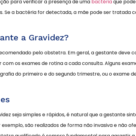
ação para verificar a presença de uma
bactéria
que pode 
. Se a bactéria for detectada, a mãe pode ser tratada c
ante a Gravidez?
comendado pelo obstetra. Em geral, a gestante deve co
r com os exames de rotina a cada consulta. Alguns exam
rafia do primeiro e do segundo trimestre, ou o exame d
mes
dez seja simples e rápidos, é natural que a gestante si
 exemplo, são realizados de forma não invasiva e não of
tra qualificado é sempre fundamental para garantir a