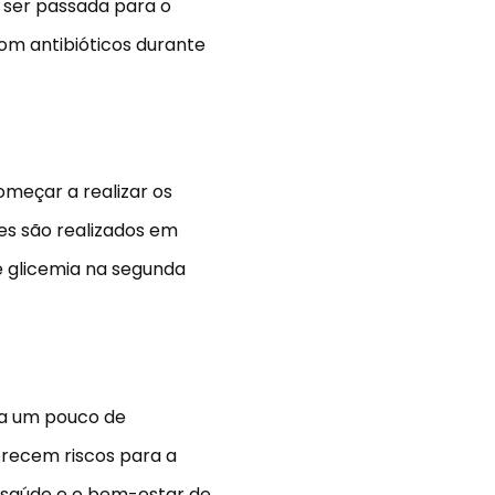
ser passada para o
om antibióticos durante
meçar a realizar os
es são realizados em
e glicemia na segunda
nta um pouco de
erecem riscos para a
 saúde e o bem-estar de