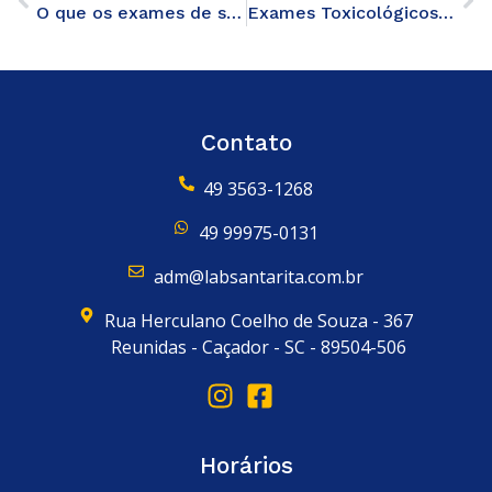
O que os exames de sangue podem revelar sobre a saúde do seu fígado
Exames Toxicológicos em Empresas: Protegendo a Saúde dos Funcionários e o Ambiente de Trabalho
Contato
49 3563-1268
49 99975-0131
adm@labsantarita.com.br
Rua Herculano Coelho de Souza - 367
Reunidas - Caçador - SC - 89504-506
Horários