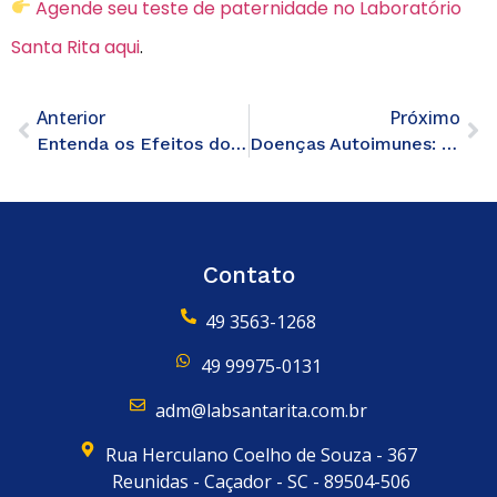
Agende seu teste de paternidade no Laboratório
Santa Rita aqui
.
Anterior
Próximo
Entenda os Efeitos dos Picos de Dopamina no Seu Corpo
Doenças Autoimunes: O Que Você Precisa Saber
Contato
49 3563-1268
49 99975-0131
adm@labsantarita.com.br
Rua Herculano Coelho de Souza - 367
Reunidas - Caçador - SC - 89504-506