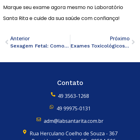
Marque seu exame agora mesmo no Laboratório
Santa Rita e cuide da sua saúde com confiança!
Anterior
Próximo
Sexagem Fetal: Como Funciona o Exame para Descobrir o Gênero do Bebê com Precisão
Exames Toxicológicos: Tudo o Que Você Precisa Saber Sobre o Processo e Seus Resultados
Contato
49 3563-1268
49 99975-0131
adm@labsantarita.com.br
Rua Herculano Coelho de Souza - 367