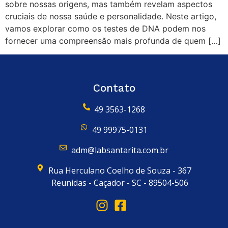
sobre nossas origens, mas também revelam aspectos
cruciais de nossa saúde e personalidade. Neste artigo,
vamos explorar como os testes de DNA podem nos
fornecer uma compreensão mais profunda de quem […]
Contato
49 3563-1268
49 99975-0131
adm@labsantarita.com.br
Rua Herculano Coelho de Souza - 367
Reunidas - Caçador - SC - 89504-506