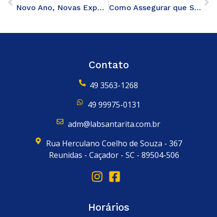
Novo Ano, Novas Expectativas: Como Descobrir o Sexo do Seu Bebê?
Como Assegurar que Seu Bebê Comece o Ano com a Saúde em Dia
Contato
49 3563-1268
49 99975-0131
adm@labsantarita.com.br
Rua Herculano Coelho de Souza - 367
Reunidas - Caçador - SC - 89504-506
Horários