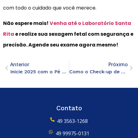
com todo o cuidado que você merece.
Não espere mais!
Venha até o Laboratório Santa
Rita
e realize sua sexagem fetal com segurança e
precisão. Agende seu exame agora mesmo!
Anterior
Próximo
Inicie 2025 com o Pé Direito: Priorize sua Saúde Mental
Como o Check-up de Ano Novo Pode Ajudar a Prevenir Doenças Graves
Contato
49 3563-1268
49 99975-0131