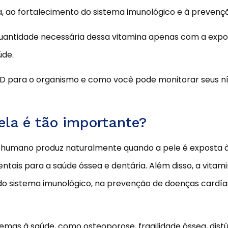
 ao fortalecimento do sistema imunológico e à prevençã
uantidade necessária dessa vitamina apenas com a expos
úde.
na D para o organismo e como você pode monitorar seus n
ela é tão importante?
 humano produz naturalmente quando a pele é exposta à lu
entais para a saúde óssea e dentária. Além disso, a vit
 sistema imunológico, na prevenção de doenças cardía
lemas à saúde, como osteoporose, fragilidade óssea, dist