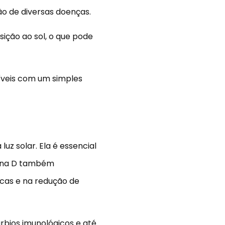
o de diversas doenças.
ição ao sol, o que pode
íveis com um simples
z solar. Ela é essencial
amina D também
cas e na redução de
úrbios imunológicos e até