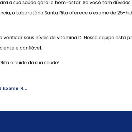
ara a sua saúde geral e bem-estar. Se você tem dúvidas 
ncia, o Laboratório Santa Rita oferece o exame de 25-hi
verificar seus níveis de vitamina D. Nossa equipe está p
iente e confiável.
ta e cuide da sua saúde!
Viroses Comuns: Como Identificar os Sintomas e Qual Exame Realizar para o Diagnóstico Correto