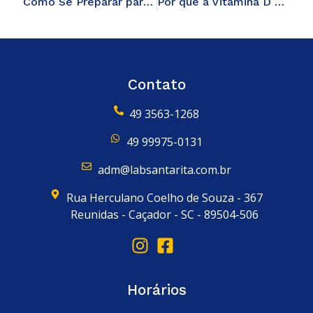
Como Se Preparar para Exames de Sangue: Dicas Essenciais para Garantir Resultados Precisos
Por que a Vitamina D é Essencial para Sua Saúde? Descubra os Benefícios e Como Fazer o Exame
Contato
49 3563-1268
49 99975-0131
adm@labsantarita.com.br
Rua Herculano Coelho de Souza - 367
Reunidas - Caçador - SC - 89504-506
Horários